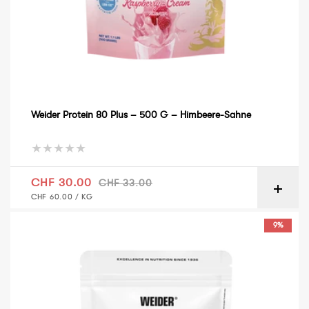
Weider Protein 80 Plus – 500 G – Himbeere-Sahne
Verkaufspreis
Normaler Preis
CHF 30.00
CHF 33.00
GRUNDPREIS
PRO
CHF 60.00
/
KG
Weider Protein 80 Plus – 500 g – Schokolade
9%