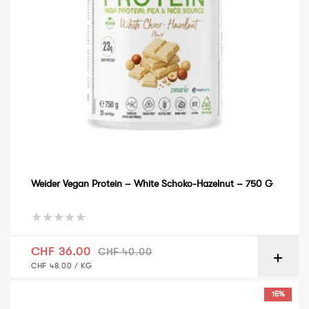
Weider Vegan Protein – White Schoko-Hazelnut – 750 G
Verkaufspreis
Normaler Preis
CHF 36.00
CHF 40.00
GRUNDPREIS
PRO
CHF 48.00
/
KG
Weider 60% Protein Bar 24 × 45 g – Salted Peanut Caramel
15%