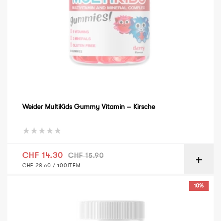
Weider MultiKids Gummy Vitamin – Kirsche
Verkaufspreis
Normaler Preis
CHF 14.30
CHF 15.90
GRUNDPREIS
PRO
CHF 28.60
/
100ITEM
Weider Vitamin D Gummy Vitamin – Zitrone
10%