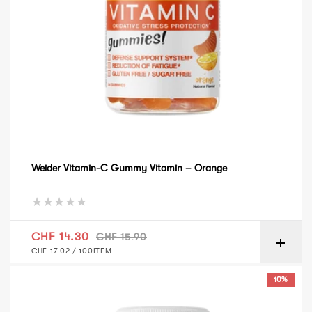
Weider Vitamin-C Gummy Vitamin – Orange
Verkaufspreis
Normaler Preis
CHF 14.30
CHF 15.90
GRUNDPREIS
PRO
CHF 17.02
/
100ITEM
Weider Omega Gummy Vitamin – Limette
10%