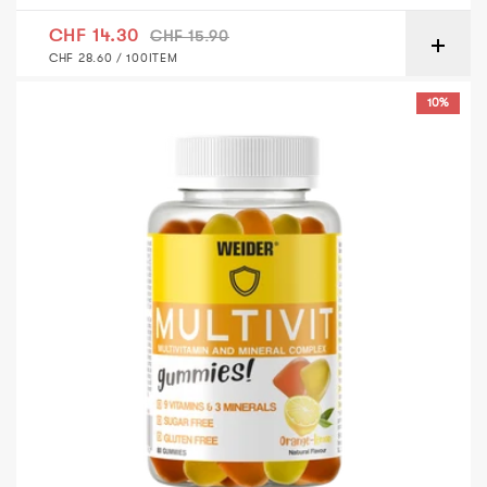
Verkaufspreis
Normaler Preis
CHF 14.30
CHF 15.90
GRUNDPREIS
PRO
CHF 28.60
/
100ITEM
Weider MultiVit Gummies – Orange-Zitrone – 80 Stück
10%