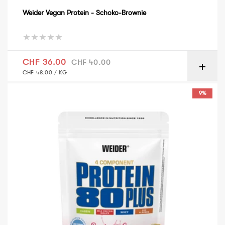
Weider Vegan Protein - Schoko-Brownie
Verkaufspreis
Normaler Preis
CHF 36.00
CHF 40.00
GRUNDPREIS
PRO
CHF 48.00
/
KG
Weider Protein 80 Plus – 500 g – Himbeere-Sahne
9%