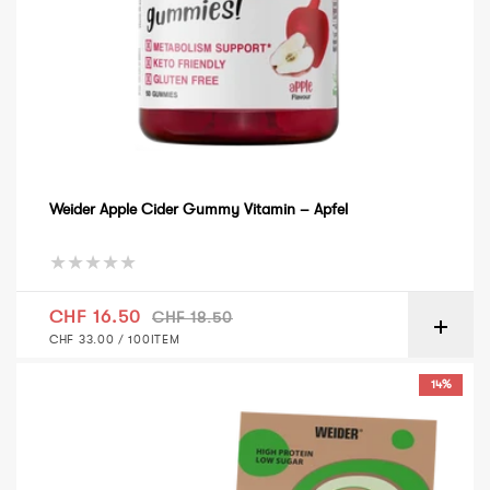
Weider Apple Cider Gummy Vitamin – Apfel
Verkaufspreis
Normaler Preis
CHF 16.50
CHF 18.50
GRUNDPREIS
PRO
CHF 33.00
/
100ITEM
Weider Joe's Core Bar - 12 Stk - Haselnuss-Nougat
14%