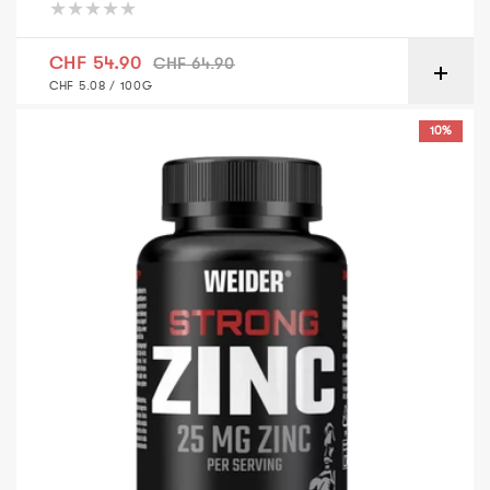
Verkaufspreis
Normaler Preis
CHF 54.90
CHF 64.90
GRUNDPREIS
PRO
CHF 5.08
/
100G
Weider Strong Zinc 25 mg – 120 Capsules
10%