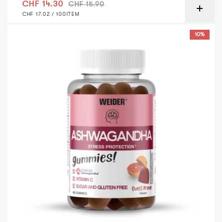
Verkaufspreis
Normaler Preis
CHF 14.30
CHF 15.90
GRUNDPREIS
PRO
CHF 17.02
/
100ITEM
Weider Ashwagandha Gummy Vitamin - Süße Orange
10%