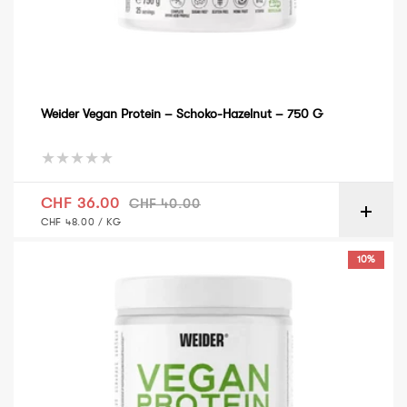
Weider Vegan Protein – Schoko-Hazelnut – 750 G
Verkaufspreis
Normaler Preis
CHF 36.00
CHF 40.00
GRUNDPREIS
PRO
CHF 48.00
/
KG
Weider Vegan Protein – White Schoko-Hazelnut – 750 g
10%