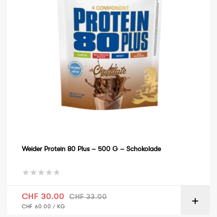
Weider Protein 80 Plus – 500 G – Schokolade
Verkaufspreis
Normaler Preis
CHF 30.00
CHF 33.00
GRUNDPREIS
PRO
CHF 60.00
/
KG