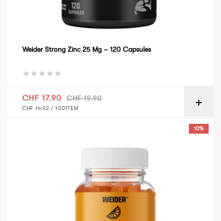
Weider Strong Zinc 25 Mg – 120 Capsules
Verkaufspreis
Normaler Preis
CHF 17.90
CHF 19.90
GRUNDPREIS
PRO
CHF 14.92
/
100ITEM
Weider Vitamin-C Gummy Vitamin – Orange
10%