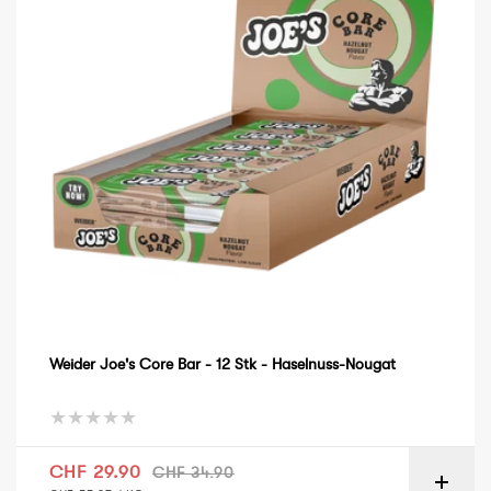
Weider Joe's Core Bar - 12 Stk - Haselnuss-Nougat
Verkaufspreis
Normaler Preis
CHF 29.90
CHF 34.90