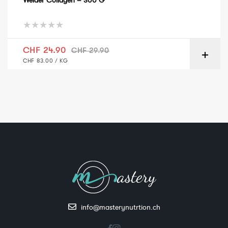
Weider Collagen – 300 G
Verkaufspreis
Normaler Preis
CHF 24.90
CHF 29.90
GRUNDPREIS
PRO
CHF 83.00
/
KG
info@masterynutrtion.ch
Facebook
Instagram