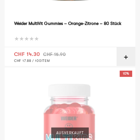
Weider MultiVit Gummies – Orange-Zitrone – 80 Stück
Verkaufspreis
Normaler Preis
CHF 14.30
CHF 15.90
GRUNDPREIS
PRO
CHF 17.88
/
100ITEM
Weider MultiKids Gummy Vitamin – Kirsche
10%
AUSVERKAUFT