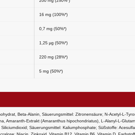
200 mg (250%*)
16 mg (100%*)
0,7 mg (50%*)
1,25 µg (50%*)
220 mg (28%*)
5 mg (50%*)
onohydrat, Beta-Alanin, Säuerungsmittel: Zitronensäure; N-Acetyl-L-Tyro
ma, Amaranth-Extrakt (Amaranthus hipochondriatus), L-Alanyl-L-Glutam
: Siliciumdioxid; Säuerungsmittel: Kaliumphosphate; Süßstoffe: Acesulf
alose; Niacin, Zinkoxid, Vitamin B12, Vitamin B6, Vitamin D, Farbstoff