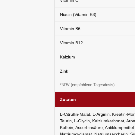
Vitamin C
Niacin (Vitamin B3)
Vitamin B6
Vitamin B12
Kalzium
Zink
*NRV (empfohlene Tagesdosis)
Zutaten
L-Citrullin-Malat, L-Arginin, Kreatin-M
Taurin, L-Glycin, Kalziumkarbonat, Aro
Koffein, Ascorbinsäure, Antiklumpmittel
Natriumcyclamat, Natriumsaccharin, Sucr