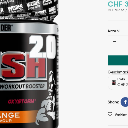
CHF 3
Normale
GRUNDPREIS
CHF 106.51
/
Anzahl
Verri
Geschmac
Cola
CHF 3
Share:
Wishlist