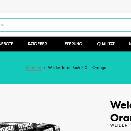
en
GEBOTE
RATGEBER
LIEFERUNG
QUALITÄT
Home
›
Weider Total Rush 2.0 – Orange
Weid
Ora
WEIDER