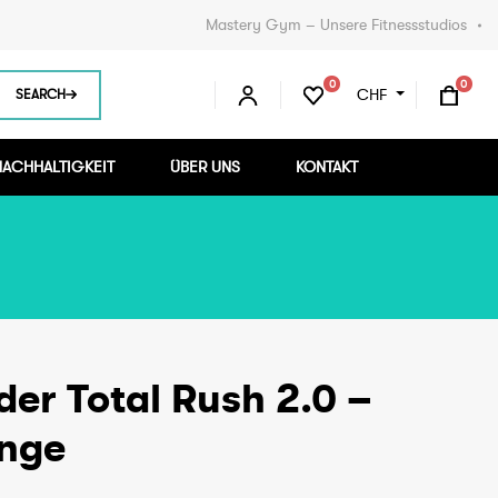
Mastery Gym – Unsere Fitnessstudios
0
0
Ware
CHF
SEARCH
NACHHALTIGKEIT
ÜBER UNS
KONTAKT
er Total Rush 2.0 –
nge