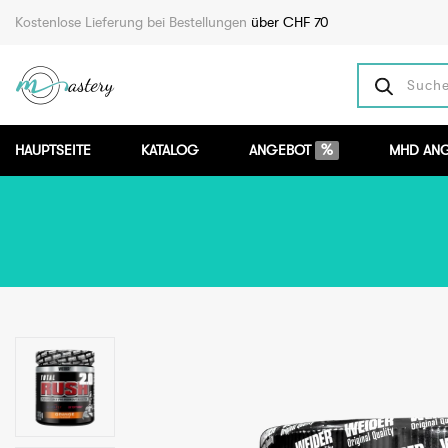
Direkt zum Inhalt
Kostenlose Lieferung bei Bestellungen
über CHF 70
Such
HAUPTSEITE
KATALOG
ANGEBOT
%
MHD AN